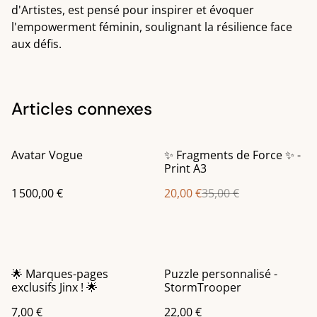
d'Artistes, est pensé pour inspirer et évoquer
l'empowerment féminin, soulignant la résilience face
aux défis.
Articles connexes
%
Avatar Vogue
✨ Fragments de Force ✨ -
Print A3
1 500,00 €
20,00 €
35,00 €
🌟 Marques-pages
Puzzle personnalisé -
exclusifs Jinx ! 🌟
StormTrooper
7,00 €
22,00 €