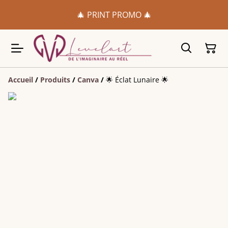
🎄 PRINT PROMO 🎄
Accueil
/
Produits
/
Canva
/
🌟 Éclat Lunaire 🌟