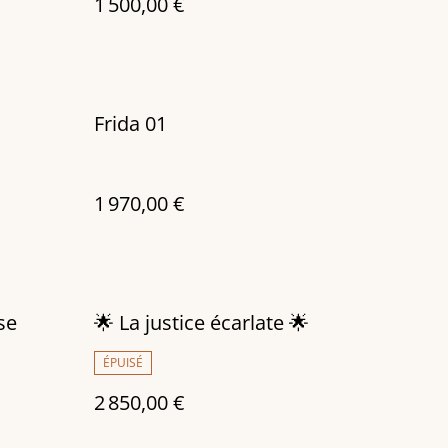
1 500,00 €
Frida 01
1 970,00 €
se
🌟 La justice écarlate 🌟
ÉPUISÉ
2 850,00 €