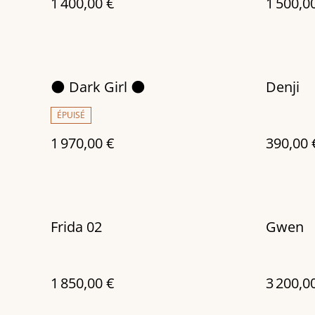
1 400,00 €
1 500,0
🌑 Dark Girl 🌑
Denji
ÉPUISÉ
1 970,00 €
390,00 
Frida 02
Gwen
1 850,00 €
3 200,0