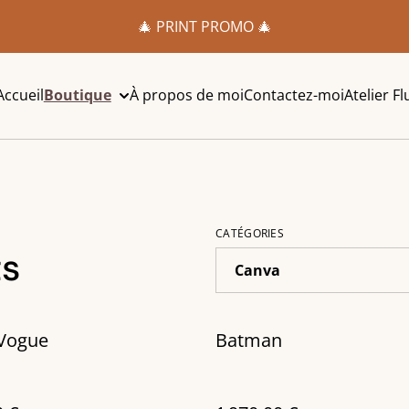
🎄 PRINT PROMO 🎄
Accueil
Boutique
À propos de moi
Contactez-moi
Atelier Fl
CATÉGORIES
ts
 Vogue
Batman